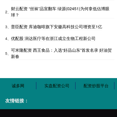
财云配资 “丝袜”品宣翻车 绿源(02451)为何拿低估博眼
2、
球？
普臣配资 库迪咖啡旗下安徽高科技公司增资至1亿
3、
优配股 润达医疗等在浙江成立生物工程新公司
4、
可米隆配资 西王食品：入选“好品山东”首发名录 好油贺
5、
新春
诚多网
实盘配资公司
配资炒股平台
友情链接：