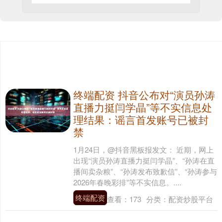
终端配资 抖音公布对“演员孙涛
直播力挺闫学晶”等不实信息处
理结果：谣言首发账号已被封
禁
1月24日，@抖音黑板报发文： 近期，网上
出现“演员孙涛直播力挺闫学晶”、“孙涛在直
播间卖杂粮”、“孙涛发布致歉信”、“孙涛参与
2026年春晚彩排”等不实信息。....
终端配资
查看：
173
分类：
配资炒股平台