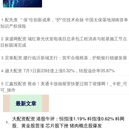
​配先查 ＂保”住创新成果，“护”住技术命脉 中国太保落地湖南首单
1
知识产权保险
​泉盛网配资 城红寨光伏发电项目总承包工程清表与桩基施工节点
2
目标圆满完成
​宏泰配资 建行临沂新城支行：筑牢合规根基，护航银行稳健发展
3
​越大配资 7月1日新23转债上涨0.32%，转股溢价率35.87%
4
​汇鑫投配资 救命！美通卡放抽屉里快要过期了谁懂啊！_卡密_可
5
可_操作
最新文章
大配资配资 港股午评：恒指涨1.19% 科指涨0.62% 科网
1、
股、黄金股普涨 芯片股下挫 猪肉概念股爆发