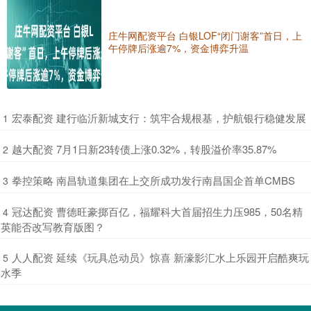
庄牛网配资平台 白银LOF“闭门谢客”首日，上
午停牌后涨逾7%，资金博弈升温
​宏泰配资 建行临沂新城支行：筑牢合规根基，护航银行稳健发展
1
​越大配资 7月1日新23转债上涨0.32%，转股溢价率35.87%
2
​拳控策略 南昌轨道集团在上交所成功发行南昌国企首单CMBS
3
​冠达配资 曹德旺豪掷百亿，福耀科大首届招生力压985，50名精
4
英能否改写教育版图？
​人人配资 延续《玩具总动员》惊喜 新濠影汇水上乐园开启酷爽玩
5
水季