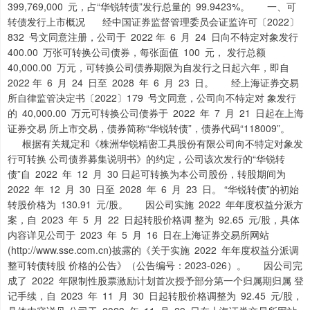
399,769,000 元，占“华锐转债”发行总量的 99.9423%。 一、可
转债发行上市概况 经中国证券监督管理委员会证监许可〔2022〕
832 号文同意注册，公司于 2022 年 6 月 24 日向不特定对象发行
400.00 万张可转换公司债券，每张面值 100 元， 发行总额
40,000.00 万元，可转换公司债券期限为自发行之日起六年，即自
2022 年 6 月 24 日至 2028 年 6 月 23 日。 经上海证券交易
所自律监管决定书〔2022〕179 号文同意，公司向不特定对 象发行
的 40,000.00 万元可转换公司债券于 2022 年 7 月 21 日起在上海
证券交易 所上市交易，债券简称“华锐转债”，债券代码“118009”。
根据有关规定和《株洲华锐精密工具股份有限公司向不特定对象发
行可转换 公司债券募集说明书》的约定，公司该次发行的“华锐转
债”自 2022 年 12 月 30 日起可转换为本公司股份，转股期间为
2022 年 12 月 30 日至 2028 年 6 月 23 日。 “华锐转债”的初始
转股价格为 130.91 元/股。 因公司实施 2022 年年度权益分派方
案，自 2023 年 5 月 22 日起转股价格调 整为 92.65 元/股，具体
内容详见公司于 2023 年 5 月 16 日在上海证券交易所网站
(http://www.sse.com.cn)披露的《关于实施 2022 年年度权益分派调
整可转债转股 价格的公告》（公告编号：2023-026）。 因公司完
成了 2022 年限制性股票激励计划首次授予部分第一个归属期归属 登
记手续，自 2023 年 11 月 30 日起转股价格调整为 92.45 元/股，