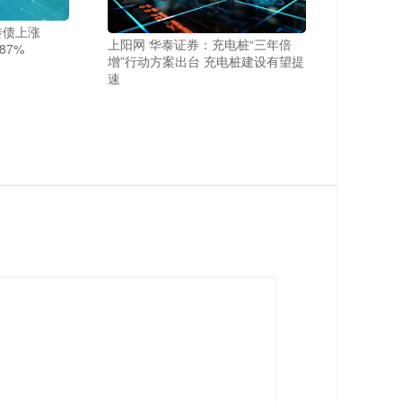
转债上涨
上阳网 华泰证券：充电桩“三年倍
87%
增”行动方案出台 充电桩建设有望提
速