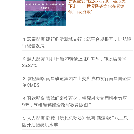
赤盈配资 “匠从八方来，器成天
下走”——世界陶瓷文化在景德
镇“百花齐放”
​宏泰配资 建行临沂新城支行：筑牢合规根基，护航银
1
行稳健发展
​越大配资 7月1日新23转债上涨0.32%，转股溢价率
2
35.87%
​拳控策略 南昌轨道集团在上交所成功发行南昌国企首
3
单CMBS
​冠达配资 曹德旺豪掷百亿，福耀科大首届招生力压
4
985，50名精英能否改写教育版图？
​人人配资 延续《玩具总动员》惊喜 新濠影汇水上乐
5
园开启酷爽玩水季