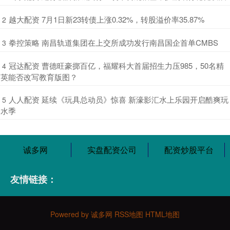
​越大配资 7月1日新23转债上涨0.32%，转股溢价率35.87%
2
​拳控策略 南昌轨道集团在上交所成功发行南昌国企首单CMBS
3
​冠达配资 曹德旺豪掷百亿，福耀科大首届招生力压985，50名精
4
英能否改写教育版图？
​人人配资 延续《玩具总动员》惊喜 新濠影汇水上乐园开启酷爽玩
5
水季
诚多网
实盘配资公司
配资炒股平台
友情链接：
Powered by
诚多网
RSS地图
HTML地图