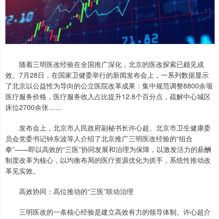
随着三明医改经验在全国推广深化，北京的医改探索已颇见成
效。7月28日，在国家卫健委举行的新闻发布会上，一系列数据显示
了北京以公益性为导向的公立医院改革成果：集中规范调整8800余项
医疗服务价格，医疗服务收入占比提升12.8个百分点，疏解中心城区
床位2700余张……
发布会上，北京市人民政府副秘书长许心超、北京市卫生健康委
员会党委书记钟东波等人介绍了北京推广三明医改经验的“组合
拳”——即以高效的“三医”协同发展和治理为保障，以激发活力的薪酬
制度改革为核心，以均衡布局的医疗资源优化为抓手，系统性推动改
革见实效。
高效协同：高位推动的“三医”联动治理
三明医改的一条核心经验是建立高效有力的领导体制。许心超介