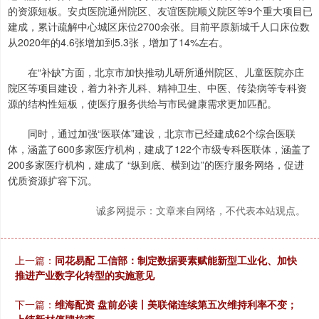
的资源短板。安贞医院通州院区、友谊医院顺义院区等9个重大项目已
建成，累计疏解中心城区床位2700余张。目前平原新城千人口床位数
从2020年的4.6张增加到5.3张，增加了14%左右。
在“补缺”方面，北京市加快推动儿研所通州院区、儿童医院亦庄
院区等项目建设，着力补齐儿科、精神卫生、中医、传染病等专科资
源的结构性短板，使医疗服务供给与市民健康需求更加匹配。
同时，通过加强“医联体”建设，北京市已经建成62个综合医联
体，涵盖了600多家医疗机构，建成了122个市级专科医联体，涵盖了
200多家医疗机构，建成了 “纵到底、横到边”的医疗服务网络，促进
优质资源扩容下沉。
诚多网提示：文章来自网络，不代表本站观点。
上一篇：
同花易配 工信部：制定数据要素赋能新型工业化、加快
推进产业数字化转型的实施意见
下一篇：
维海配资 盘前必读丨美联储连续第五次维持利率不变；