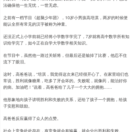
法确保他一生无忧，一世无虑。
之前有一档节目《超脑少年团》，10岁小男孩高培淇，两岁的时候便
能认全所有常见的汉字被称为神童。
还没正式上小学前就已经将小学数学学完了，7岁就将高中数学所有知
识给学完了，如今正在自学大学数学相关知识。
在节目中，虽然他一路过关斩将，但最后还是输掉了比赛，他忍不住
流下了眼泪。
这时，高爸爸说，“培淇，我觉得这次来已经很开心了。在家里咱们也
常说，胜利就像糖果，吃多了牙会坏的。失败呢，就像药，能治好你
的病。加油吧！”说着，高爸爸给了儿子一个大大的拥抱……
他形象地向孩子讲明胜利和失败的关系，还给了孩子一个拥抱，给孩
子安慰和鼓励。
高爸爸反应赢得了众人的点赞。
社会上竞争处处存在，有竞争就会有输赢，就会分出胜利和失败。