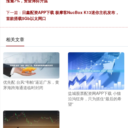
涨逾7%，资金博弈升温
下一篇：
日鑫配资APP下载 极摩客NucBox K13迷你主机发布，
首款搭载5Gb以太网口
相关文章
优先配 台风“韦帕”逼近广东，黄
茅海跨海通道临时封闭
盐城股票配资网APP下载 小猫
沿沟狂奔，只为抓住“最后的希
望”