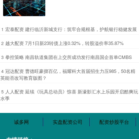
​宏泰配资 建行临沂新城支行：筑牢合规根基，护航银行稳健发展
1
​越大配资 7月1日新23转债上涨0.32%，转股溢价率35.87%
2
​拳控策略 南昌轨道集团在上交所成功发行南昌国企首单CMBS
3
​冠达配资 曹德旺豪掷百亿，福耀科大首届招生力压985，50名精
4
英能否改写教育版图？
​人人配资 延续《玩具总动员》惊喜 新濠影汇水上乐园开启酷爽玩
5
水季
诚多网
实盘配资公司
配资炒股平台