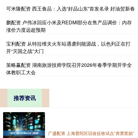
可米隆配资 西王食品：入选“好品山东”首发名录 好油贺新春
鹏配资 卢伟冰回应小米及REDMI部分在售产品调价：内存
涨价力度远超预期
宝利配资 从特拉维夫火车站遇袭到能源战，以色列正在打
开“灭国之战”大门
策略赢配资 湖南旅游技师学院召开2026年春季学期开学全
体教职工大会
推荐资讯
广盛配资 上海普陀区旧改征收试点“房票奖励”